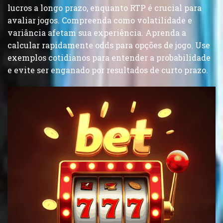
lucros a longo prazo, enquanto RTP é crucial para
avaliar jogos. Compreenda como volatilidade e
variância afetam sua experiência. Aprenda a
calcular rapidamente odds para opções de jogo. Use
exemplos cotidianos para entender a probabilidade
e evite ser enganado por resultados de curto prazo.