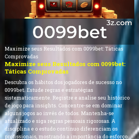
Maximize seus Resultados com 0099bet: Táticas
Comprovadas
Maximize seus Resultados com 0099bet:
Táticas Comprovadas
Descubra os hábitos dos jogadores de sucesso no
0099bet. Estude regras e estratégias
sistematicamente. Registre e analise seu histórico
de jogo para insights. Concentre-se em dominar
alguns jogos ao invés de todos. Mantenha-se
atualizado e siga regras pessoais rigorosas. A
disciplina e o estudo contínuo diferenciam os
profissionais, mostrando a importância do esforço