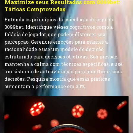
Maximize seus Resultados com 0099bet:
Táticas Comprovadas
Entenda os princípios da psicologia do jogo no
0099bet. Identifique viéses cognitivos como a
falácia do jogador, que podem distorcer sua
percepção. Gerencie emoções para manter a
racionalidade e use um modelo de decisão
estruturado para decisões objetivas. Sob pressão,
mantenha a calma com técnicas específicas, e use
um sistema de autoavaliação para monitorar suas
decisões. Pesquisa mostra que essas práticas
aumentam a performance em 30%.