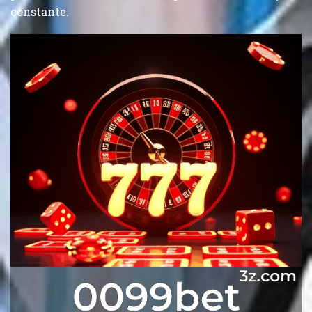
constante.