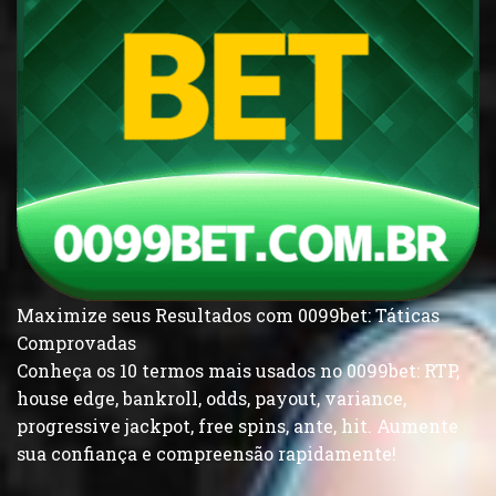
Maximize seus Resultados com 0099bet: Táticas
Comprovadas
Conheça os 10 termos mais usados no 0099bet: RTP,
house edge, bankroll, odds, payout, variance,
progressive jackpot, free spins, ante, hit. Aumente
sua confiança e compreensão rapidamente!