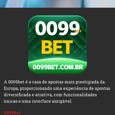
A 0099bet é a casa de apostas mais prestigiada da
Europa, proporcionando uma experiência de apostas
diversificada e atrativa, com funcionalidades
únicas e uma interface amigável.
0099bet