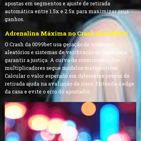
apostas em segmentos e ajuste de retirada
automática entre 1.5x e 2.5x para maximizar seus
ganhos.
Adrenalina Máxima no Crash da 0099bet
O Crash da 0099bet usa geração de números
aleatórios e sistemas de verificação de hash para
garantir a justiça. A curva de crescimento dos
multiplicadores segue modelos matemáticos.
Calcular o valor esperado em diferentes pontos de
retirada ajuda na avaliação de risco. Entenda o edge
da casa e evite o erro do apostador.