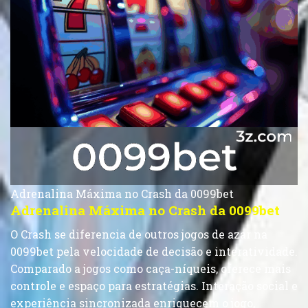
Adrenalina Máxima no Crash da 0099bet
Adrenalina Máxima no Crash da 0099bet
O Crash se diferencia de outros jogos de azar na
0099bet pela velocidade de decisão e interatividade.
Comparado a jogos como caça-níqueis, oferece mais
controle e espaço para estratégias. Interação social e
experiência sincronizada enriquecem o jogo,