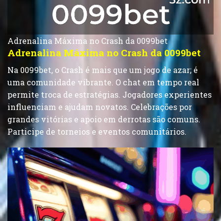
Adrenalina Máxima no Crash da 0099bet
Adrenalina Máxima no Crash da 0099bet
Na 0099bet, o Crash é mais que um jogo de azar; é
uma comunidade vibrante. O chat em tempo real
permite troca de estratégias. Jogadores experientes
influenciam e ajudam novatos. Celebrações por
grandes vitórias e apoio em derrotas são comuns.
Participe de torneios e eventos comunitários.