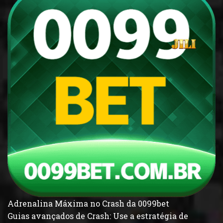
Adrenalina Máxima no Crash da 0099bet
Guias avançados de Crash: Use a estratégia de