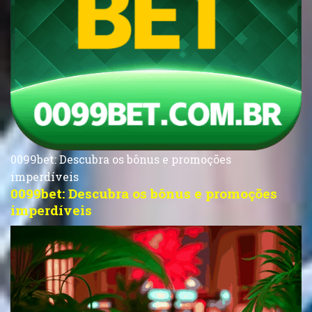
0099bet: Descubra os bônus e promoções
imperdíveis
0099bet: Descubra os bônus e promoções
imperdíveis