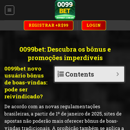
Skip
to
content
REGISTRAR +R$99
LOGIN
0099bet: Descubra os bônus e
promoções imperdíveis
0099bet novo
Contents
usuário bônus
de boas-vindas:
pode ser
reivindicado?
De acordo com as novas regulamentações
brasileiras, a partir de 1º de janeiro de 2025, sites de
apostas não poderão mais oferecer bônus de boas-
vindas tradicionais. A proibição também se aplica a