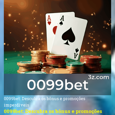
0099bet: Descubra os bônus e promoções
imperdíveis
0099bet: Descubra os bônus e promoções