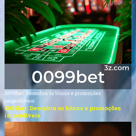
0099bet: Descubra os bônus e promoções
imperdíveis
0099bet: Descubra os bônus e promoções
imperdíveis