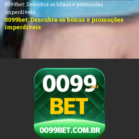
0099bet: Descubra os bônus e promoções
imperdíveis
0099bet: Descubra os bônus e promoções
imperdíveis