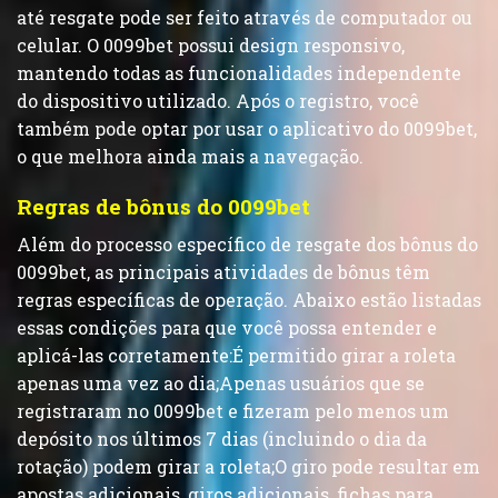
até resgate pode ser feito através de computador ou
celular. O 0099bet possui design responsivo,
mantendo todas as funcionalidades independente
do dispositivo utilizado. Após o registro, você
também pode optar por usar o aplicativo do 0099bet,
o que melhora ainda mais a navegação.
Regras de bônus do 0099bet
Além do processo específico de resgate dos bônus do
0099bet, as principais atividades de bônus têm
regras específicas de operação. Abaixo estão listadas
essas condições para que você possa entender e
aplicá-las corretamente:É permitido girar a roleta
apenas uma vez ao dia;Apenas usuários que se
registraram no 0099bet e fizeram pelo menos um
depósito nos últimos 7 dias (incluindo o dia da
rotação) podem girar a roleta;O giro pode resultar em
apostas adicionais, giros adicionais, fichas para