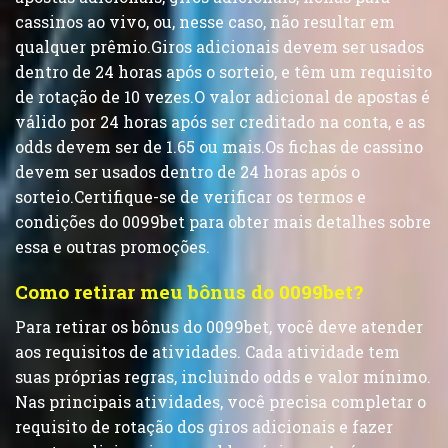
cassinos ao vivo, ou, nesse caso, não resultar em
qualquer prêmio.Giros adicionais devem ser usados
dentro de 24 horas após o sorteio, e têm um requisito
de rotação de 10 vezes.O valor adicional de apostas é
válido por 24 horas após ser creditado na conta, e as
odds devem ser de 1.65 ou mais.Os fichas de cassino
devem ser usados dentro de 24 horas após o
sorteio.Certifique-se de verificar os termos e
condições do 0099bet para obter mais detalhes sobre
essa e outras promoções.
Como retirar meu bônus do 0099bet?
Para retirar os bônus do 0099bet, você deve atender
aos requisitos de atividades. Cada atividade tem
suas próprias regras, incluindo odds e valor mínimo.
Nas principais atividades, você precisa completar o
requisito de rotação dos giros adicionais e fazer