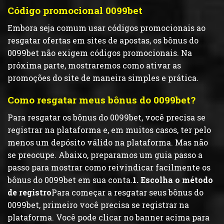
Código promocional 0099bet
Embora seja comum usar códigos promocionais ao
resgatar ofertas em sites de apostas, os bônus do
0099bet não exigem códigos promocionais. Na
próxima parte, mostraremos como ativar as
promoções do site de maneira simples e prática.
Como resgatar meus bônus do 0099bet?
Para resgatar os bônus do 0099bet, você precisa se
registrar na plataforma e, em muitos casos, ter pelo
menos um depósito válido na plataforma. Mas não
se preocupe. Abaixo, preparamos um guia passo a
passo para mostrar como reivindicar facilmente os
bônus do 0099bet em sua conta.
1. Escolha o método
de registro
Para começar a resgatar seus bônus do
0099bet, primeiro você precisa se registrar na
plataforma. Você pode clicar no banner acima para