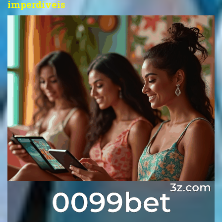
imperdíveis